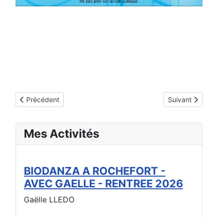
Article précédent : Juliette Antoine
Article suivant
Précédent
Suivant
Mes Activités
BIODANZA A ROCHEFORT -
AVEC GAELLE - RENTREE 2026
Gaëlle LLEDO