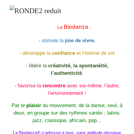
Biodanza
La
:
›
stimule la
joie de vivre
,
›
développe la
confiance
et l’estime de soi
›
libère la
créativité, la spontanéité,
l’authenticité
.
›
favorise la
rencontre
avec soi-même, l’autre,
l’environnement !
Par le
plaisir
du mouvement, de la danse, seul, à
deux, en groupe sur des rythmes variés : latino,
jazz, classique, africain, pop…
La Biodanza® s'adresse à tous, sans aptitude physique