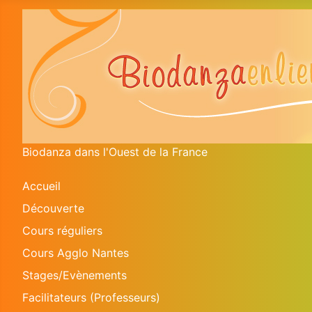
Biodanza dans l'Ouest de la France
Accueil
Découverte
Cours réguliers
Cours Agglo Nantes
Stages/Evènements
Facilitateurs (Professeurs)